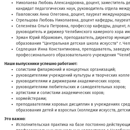
Николаева Любовь Александровна, доцент, заместитель д
кандидат педагогических наук, руководитель отдела межд
Павловских Анна Олеговна, доцент, лауреат международны
Стрельцова Любовь Николаевна, доцент кафедры, лауреа
Селезнёва Ольга Петровна, профессор кафедры, доцент, 
руководитель и дирижер Челябинского камерного хора им
Эрман Юрий Абрамович, преподаватель, директор муници
образования "Центральная детская школа искусств" г. Че
Седлецкая Инна Константиновна, преподаватель, заведу
профессионального образовательного учреждения "Челяб
Наши выпускники успешно работают:
солистами филармоний и концертных организаций;
руководителями учреждений культуры и творческих колле
руководителями и дирижерами академических хоров;
руководителями любительских и самодеятельных хоров;
артистами и солистами академических хоров;
хормейстерами;
преподавателями хоровых дисциплин в учреждениях сред
образования детей и взрослых (колледжи искусств, детские
Это важно:
Исполнительская практика на базе постоянно действующи