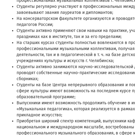
профессиональных музыкальных коллективов г. Челябинск
Студенты регулярно участвуют в профессиональных между
завоевывают звания лауреатов и дипломантов;
На консерваторском факультете организуются и проводят
педагогов России;
Студенты активно применяют свои навыки на практике, у
праздниках как в институте, так и за его пределами;
На старших курсах студенты полностью вовлекаются в пр
профессиональными музыкальными коллективам, получая 
деятельности, так и в педагогической в т. ч. на базе дет
учреждениях культуры и искусств г. Челябинска;
Студенты активно занимаются научно-исследовательской 
проводят собственные научно-практические исследования
сборниках;
Студенты на базе Центра непрерывного образования и п
сфере культуры имеют возможность на последнем курсе 
образовательной программе;
Выпускники имеют возможность продолжить обучение в ин
«Музыкальная педагогика», которая реализуется в рамках
прикладное искусство;
Приобретая широкий спектр компетенций, выпускники ка
национальном и международном масштабе, востребованы в
профессионального музыкального образования, в сфере м