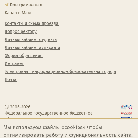
Телеграм-канал
Канал в Макс
Контакты и схема проезда
Вопрос ректору
Личный кабинет студента
Личный кабинет аспиранта
Форма обращения
Интранет
Электронная информационно-образовательная среда
Почта
2006–2026
Федеральное государственное бюджетное
образовательное учреждение высшего
образования «Челябинский государственный
Мы используем файлы «cookies» чтобы
институт культуры»
оптимизировать работу и функциональность сайта.