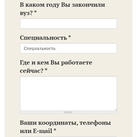
Максимальный размер файла:
В каком году Вы закончили
5 МБ
.
вуз?
*
Допустимые типы файлов:
gif
jpg jpeg png
.
Специальность
*
Где и кем Вы работаете
сейчас?
*
Ваши координаты, телефоны
или E-mail
*