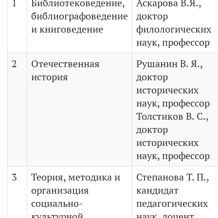
1
Библиотековедение,
Аскарова В.Я.,
библиографоведение
доктор
и книговедение
филологических
наук, профессор
2
Отечественная
Рушанин В. Я.,
история
доктор
исторических
наук, профессор
Толстиков В. С.,
доктор
исторических
наук, профессор
3
Теория, методика и
Степанова Т. П.,
организация
кандидат
социально-
педагогических
культурной
наук, доцент