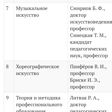
7
Музыкальное
Смирнов Б. Ф.,
искусство
доктор
искусствоведения
профессор
Синецкая Т. М.,
кандидат
педагогических
наук, профессор
8
Хореографическое
Панфёров В. И.,
искусство
профессор
Бриске И. Э.,
профессор
9
Теория и методика
Литвак Р. А.,
профессионального
доктор
образования
педагогических