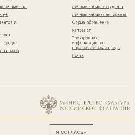
ровочный зал
Личный кабинет студента
клуб
Личный кабинет аспиранта
дентов и
Форма обращения
Интранет
совет
Электронная
 городок
информационно-
образовательная среда
сональных
Почта
Я СОГЛАСЕН