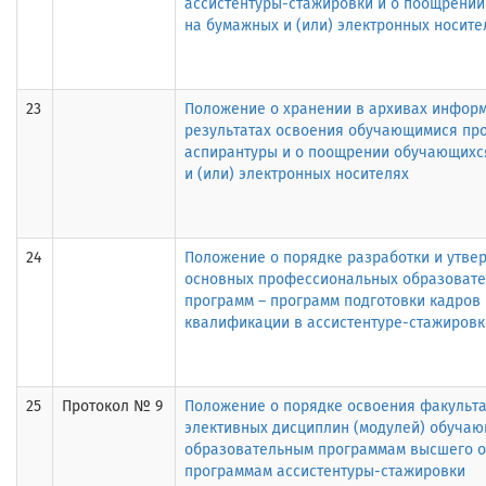
ассистентуры-стажировки и о поощрени
на бумажных и (или) электронных носите
23
Положение о хранении в архивах инфор
результатах освоения обучающимися пр
аспирантуры и о поощрении обучающихс
и (или) электронных носителях
24
Положение о порядке разработки и утве
основных профессиональных образоват
программ – программ подготовки кадров
квалификации в ассистентуре-стажировк
25
Протокол № 9
Положение о порядке освоения факульта
элективных дисциплин (модулей) обуча
образовательным программам высшего о
программам ассистентуры-стажировки