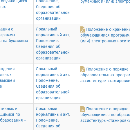
и обучающихся
Положение
,
бумажных и (или) электр
лях
Сведения об
образовательной
организации
мации о
Локальный
Положение о хранении
ограммы
нормативный акт
,
обучающимися программы
я на бумажных
Положение
,
(или) электронных носит
Сведения об
образовательной
организации
рждения
Локальный
Положение о порядке
ельных
нормативный акт
,
образовательных програ
 высшей
Положение
,
ассистентуре-стажировк
е
Сведения об
образовательной
организации
тивных и
Локальный
Положение о порядке 
ющимися по
нормативный акт
,
обучающимися по образо
бразования –
Положение
,
ассистентуры-стажировк
Сведения об