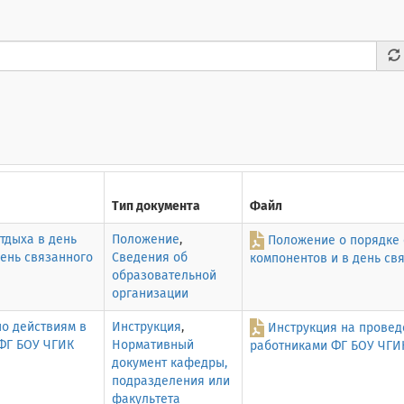
Тип документа
Файл
тдыха в день
Положение
,
Положение о порядке 
день связанного
Сведения об
компонентов и в день св
образовательной
организации
по действиям в
Инструкция
,
Инструкция на провед
ФГ БОУ ЧГИК
Нормативный
работниками ФГ БОУ ЧГИ
документ кафедры,
подразделения или
факультета