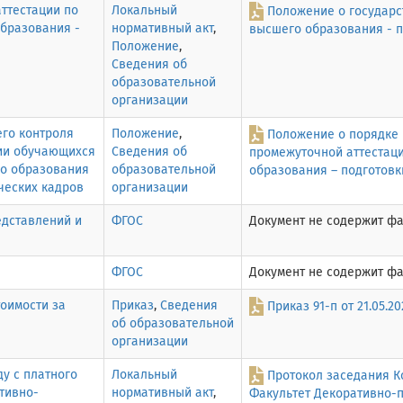
ттестации по
Локальный
Положение о государс
бразования -
нормативный акт
,
высшего образования - 
Положение
,
Сведения об
образовательной
организации
го контроля
Положение
,
Положение о порядке 
ции обучающихся
Сведения об
промежуточной аттестац
о образования
образовательной
образования – подготовк
ческих кадров
организации
едставлений и
ФГОС
Документ не содержит ф
ФГОС
Документ не содержит ф
тоимости за
Приказ
,
Сведения
Приказ 91-п от 21.05.
об образовательной
организации
у с платного
Локальный
Протокол заседания Ко
ативно-
нормативный акт
,
Факультет Декоративно-