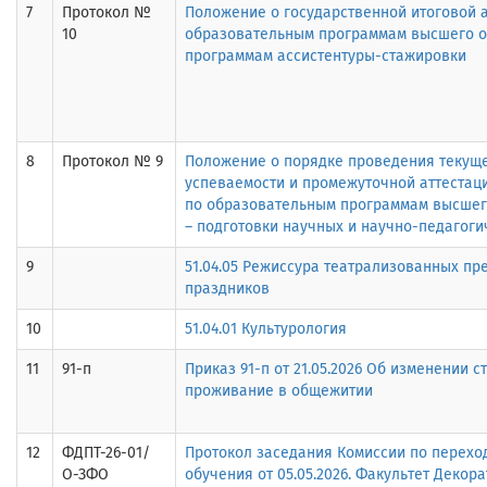
7
Протокол №
Положение о государственной итоговой а
10
образовательным программам высшего о
программам ассистентуры-стажировки
8
Протокол № 9
Положение о порядке проведения текуще
успеваемости и промежуточной аттеста
по образовательным программам высшег
– подготовки научных и научно-педагоги
9
51.04.05 Режиссура театрализованных пр
праздников
10
51.04.01 Культурология
11
91-п
Приказ 91-п от 21.05.2026 Об изменении с
проживание в общежитии
12
ФДПТ-26-01/
Протокол заседания Комиссии по переход
О-ЗФО
обучения от 05.05.2026. Факультет Декор