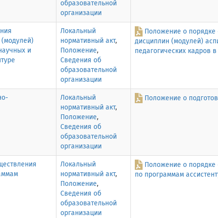
образовательной
организации
ения
Локальный
Положение о порядке 
 (модулей)
нормативный акт
,
дисциплин (модулей) асп
научных и
Положение
,
педагогических кадров в
нтуре
Сведения об
образовательной
организации
но-
Локальный
Положение о подготов
нормативный акт
,
Положение
,
Сведения об
образовательной
организации
ществления
Локальный
Положение о порядке 
аммам
нормативный акт
,
по программам ассистен
Положение
,
Сведения об
образовательной
организации