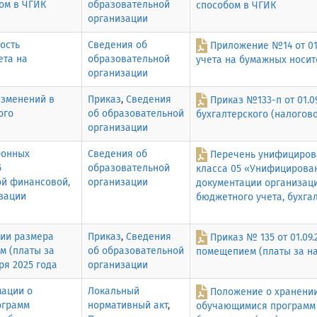
ом в ЧГИК
образовательной
способом в ЧГИК
организации
ость
Сведения об
Приложение №14 от 01
ета на
образовательной
учета на бумажных носит
организации
изменений в
Приказ
,
Сведения
Приказ №133-п от 01.0
ого
об образовательной
бухгалтерского (налогово
организации
ронных
Сведения об
Перечень унифициров
5
образовательной
класса 05 «Унифицирован
ой финансовой,
организации
документации организаци
изации
бюджетного учета, бухга
нии размера
Приказ
,
Сведения
Приказ № 135 от 01.0
м (платы за
об образовательной
помещепием (платы за на
ря 2025 года
организации
мации о
Локальный
Положение о хранении
ограмм
нормативный акт
,
обучающимися программ 