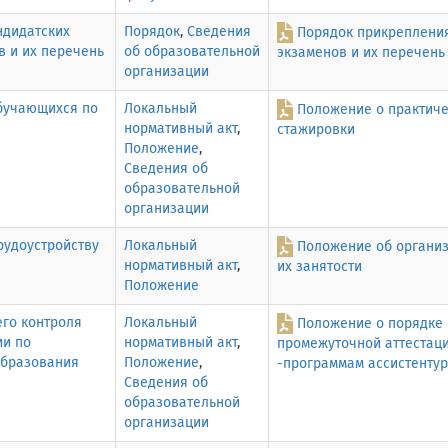
ндидатских
Порядок
,
Сведения
Порядок прикрепления
в и их перечень
об образовательной
экзаменов и их перечень
организации
обучающихся по
Локальный
Положение о практиче
нормативный акт
,
стажировки
Положение
,
Сведения об
образовательной
организации
рудоустройству
Локальный
Положение об организ
нормативный акт
,
их занятости
Положение
го контроля
Локальный
Положение о порядке 
ии по
нормативный акт
,
промежуточной аттестац
образования
Положение
,
-программам ассистенту
Сведения об
образовательной
организации