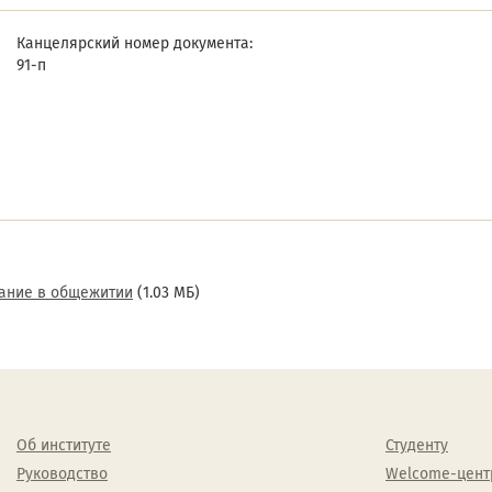
Канцелярский номер документа:
91-п
вание в общежитии
(1.03 МБ)
Об институте
Студенту
Руководство
Welcome-цент