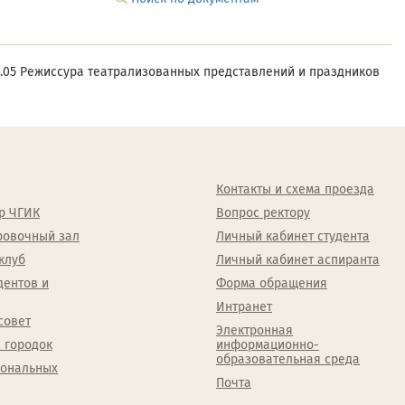
.05 Режиссура театрализованных представлений и праздников
Контакты и схема проезда
р ЧГИК
Вопрос ректору
ровочный зал
Личный кабинет студента
клуб
Личный кабинет аспиранта
дентов и
Форма обращения
Интранет
совет
Электронная
 городок
информационно-
образовательная среда
сональных
Почта