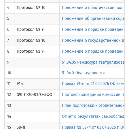
4
Протокол № 10
Положение о практической подго
5
Положение об организации содейс
6
Протокол № 9
Положение о порядке проведении 
7
Протокол № 10
Положение о государственной ито
8
Протокол № 9
Положение о порядке проведения 
9
51.04.05 Режиссура театрализован
10
51.04.01 Культурология
11
91-п
Приказ 91-п от 21.05.2026 Об изм
12
ФДПТ-26-01/О-ЗФО
Протокол заседания Комиссии по п
13
План подготовки к отопительному 
14
Отчет о результатах самообследов
15
58-п
Приказ № 58-п от 03.04.2026 г. Об