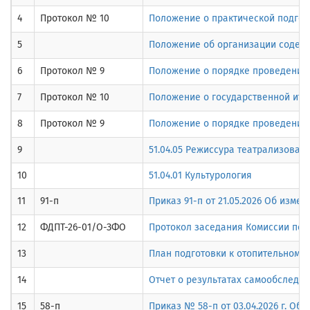
4
Протокол № 10
Положение о практической подго
5
Положение об организации содейс
6
Протокол № 9
Положение о порядке проведении 
7
Протокол № 10
Положение о государственной ито
8
Протокол № 9
Положение о порядке проведения 
9
51.04.05 Режиссура театрализован
10
51.04.01 Культурология
11
91-п
Приказ 91-п от 21.05.2026 Об изм
12
ФДПТ-26-01/О-ЗФО
Протокол заседания Комиссии по п
13
План подготовки к отопительному 
14
Отчет о результатах самообследов
15
58-п
Приказ № 58-п от 03.04.2026 г. Об