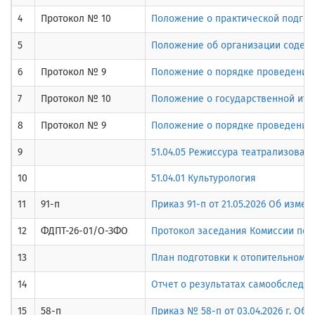
4
Протокол № 10
Положение о практической подго
5
Положение об организации содейс
6
Протокол № 9
Положение о порядке проведении 
7
Протокол № 10
Положение о государственной ито
8
Протокол № 9
Положение о порядке проведения 
9
51.04.05 Режиссура театрализован
10
51.04.01 Культурология
11
91-п
Приказ 91-п от 21.05.2026 Об изм
12
ФДПТ-26-01/О-ЗФО
Протокол заседания Комиссии по п
13
План подготовки к отопительному 
14
Отчет о результатах самообследов
15
58-п
Приказ № 58-п от 03.04.2026 г. Об