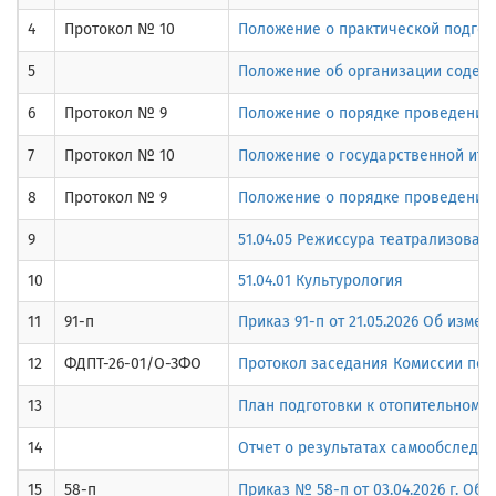
4
Протокол № 10
Положение о практической подго
5
Положение об организации содейс
6
Протокол № 9
Положение о порядке проведении 
7
Протокол № 10
Положение о государственной ито
8
Протокол № 9
Положение о порядке проведения 
9
51.04.05 Режиссура театрализован
10
51.04.01 Культурология
11
91-п
Приказ 91-п от 21.05.2026 Об изм
12
ФДПТ-26-01/О-ЗФО
Протокол заседания Комиссии по п
13
План подготовки к отопительному 
14
Отчет о результатах самообследов
15
58-п
Приказ № 58-п от 03.04.2026 г. Об