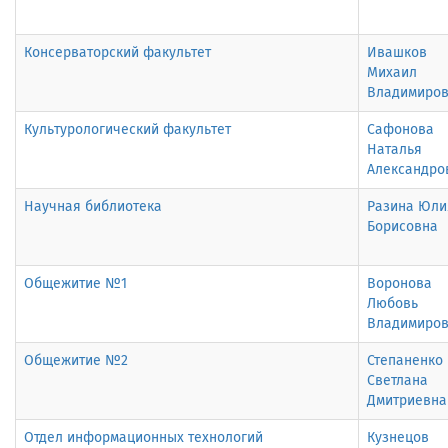
Консерваторский факультет
Ивашков
Михаил
Владимиро
Культурологический факультет
Сафонова
Наталья
Александро
Научная библиотека
Разина Юли
Борисовна
Общежитие №1
Воронова
Любовь
Владимиро
Общежитие №2
Степаненко
Светлана
Дмитриевна
Отдел информационных технологий
Кузнецов