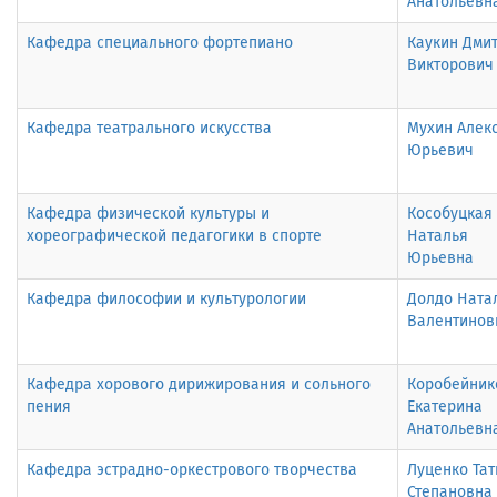
Анатольевн
Кафедра специального фортепиано
Каукин Дми
Викторович
Кафедра театрального искусства
Мухин Алек
Юрьевич
Кафедра физической культуры и
Кособуцкая
хореографической педагогики в спорте
Наталья
Юрьевна
Кафедра философии и культурологии
Долдо Ната
Валентинов
Кафедра хорового дирижирования и сольного
Коробейник
пения
Екатерина
Анатольевн
Кафедра эстрадно-оркестрового творчества
Луценко Тат
Степановна