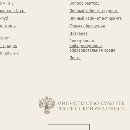
р ЧГИК
Вопрос ректору
ровочный зал
Личный кабинет студента
клуб
Личный кабинет аспиранта
дентов и
Форма обращения
Интранет
совет
Электронная
 городок
информационно-
образовательная среда
сональных
Почта