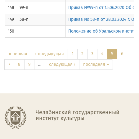
148
99-п
Приказ №99-п от 15.06.2020 Об о
149
58-п
Приказ № 58-п от 28.03.2024 г. О
150
Положение об Уральском институт
« первая
‹ предыдущая
1
2
3
4
5
6
7
8
9
…
следующая ›
последняя »
Челябинский государственный
институт культуры