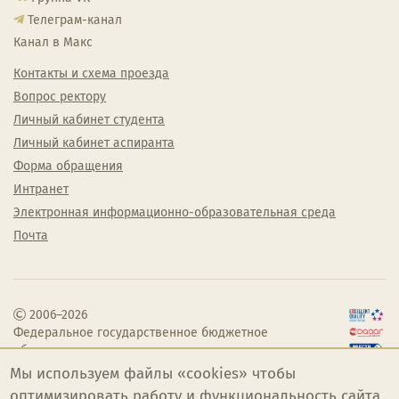
Телеграм-канал
Канал в Макс
Контакты и схема проезда
Вопрос ректору
Личный кабинет студента
Личный кабинет аспиранта
Форма обращения
Интранет
Электронная информационно-образовательная среда
Почта
2006–2026
Федеральное государственное бюджетное
образовательное учреждение высшего
образования «Челябинский государственный
Мы используем файлы «cookies» чтобы
институт культуры»
оптимизировать работу и функциональность сайта.