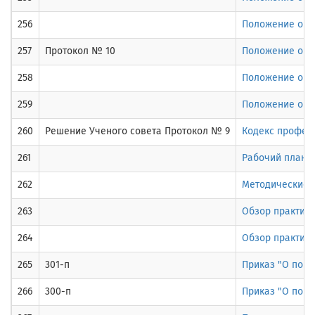
256
Положение о по
257
Протокол № 10
Положение о п
258
Положение о ст
259
Положение о ст
260
Решение Ученого совета Протокол № 9
Кодекс профес
261
Рабочий план м
262
Методические р
263
Обзор практик
264
Обзор практики
265
301-п
Приказ "О поря
266
300-п
Приказ "О поря