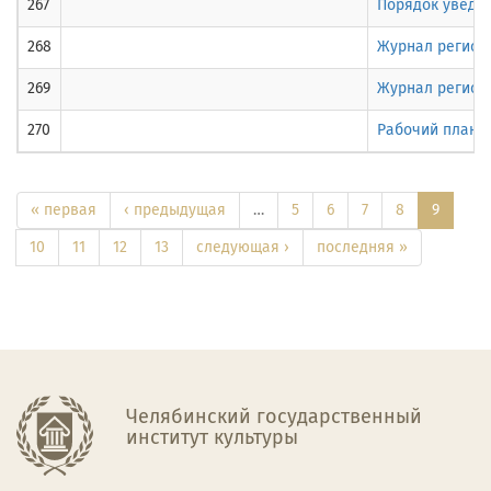
267
Порядок уведо
268
Журнал регист
269
Журнал регист
270
​Рабочий план 
« первая
‹ предыдущая
…
5
6
7
8
9
10
11
12
13
следующая ›
последняя »
Челябинский государственный
институт культуры