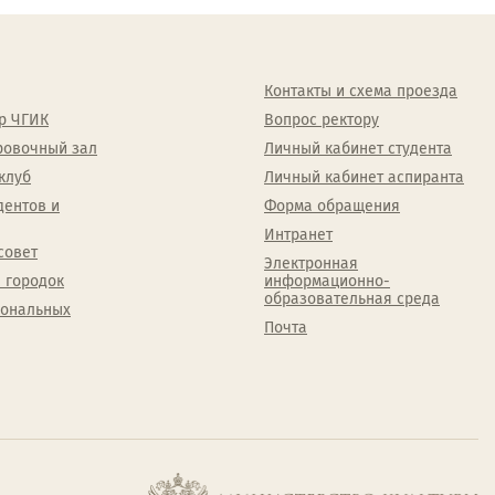
Контакты и схема проезда
р ЧГИК
Вопрос ректору
ровочный зал
Личный кабинет студента
клуб
Личный кабинет аспиранта
дентов и
Форма обращения
Интранет
совет
Электронная
 городок
информационно-
образовательная среда
сональных
Почта