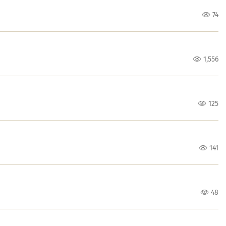
74
1,556
125
141
48