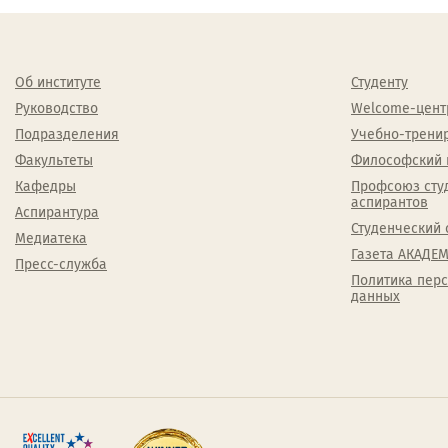
Об институте
Студенту
Руководство
Welcome-цент
Подразделения
Учебно-трени
Факультеты
Философский 
Кафедры
Профсоюз сту
аспирантов
Аспирантура
Студенческий 
Медиатека
Газета АКАДЕМ
Пресс-служба
Политика пер
данных