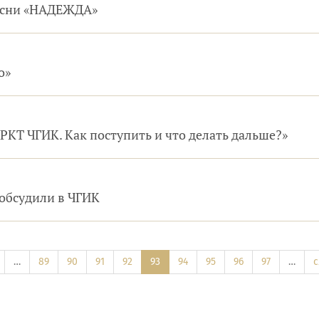
песни «НАДЕЖДА»
о»
РКТ ЧГИК. Как поступить и что делать дальше?»
обсудили в ЧГИК
…
89
90
91
92
93
94
95
96
97
…
с