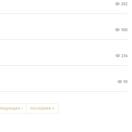
202
100
234
93
ледующая ›
последняя »