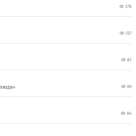
276
127
81
блюда»
69
84