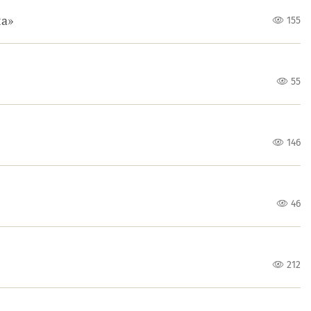
ла»
155
55
146
46
212