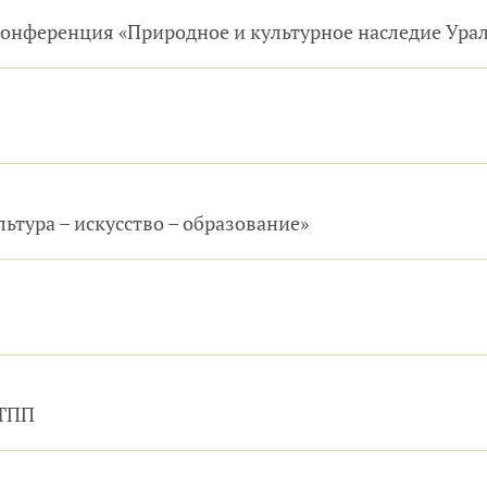
конференция «Природное и культурное наследие Ура
тура – искусство – образование»
РТПП