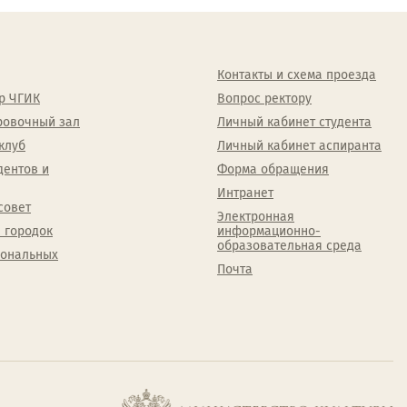
Контакты и схема проезда
р ЧГИК
Вопрос ректору
ровочный зал
Личный кабинет студента
клуб
Личный кабинет аспиранта
дентов и
Форма обращения
Интранет
совет
Электронная
 городок
информационно-
образовательная среда
сональных
Почта