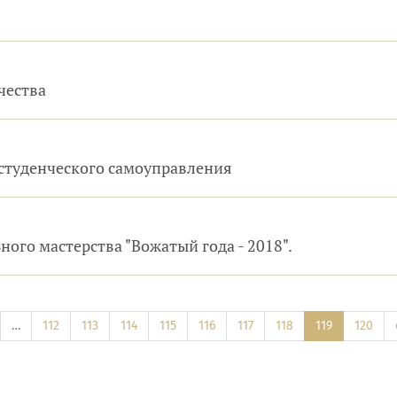
чества
 студенческого самоуправления
го мастерства "Вожатый года - 2018".
…
112
113
114
115
116
117
118
119
120