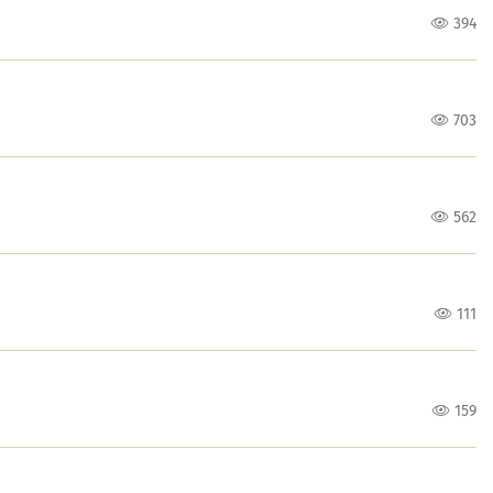
394
703
562
111
159