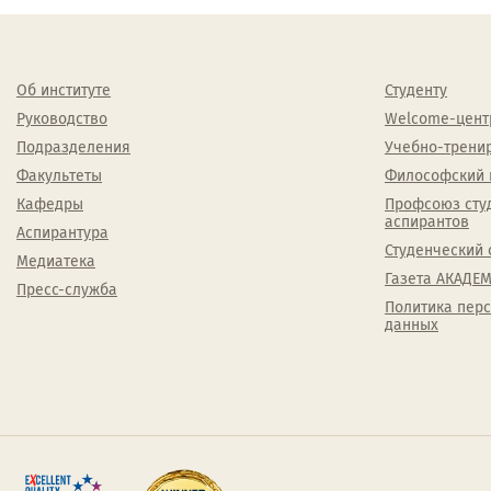
Об институте
Студенту
Руководство
Welcome-цент
Подразделения
Учебно-трени
Факультеты
Философский 
Кафедры
Профсоюз сту
аспирантов
Аспирантура
Студенческий 
Медиатека
Газета АКАДЕМ
Пресс-служба
Политика пер
данных