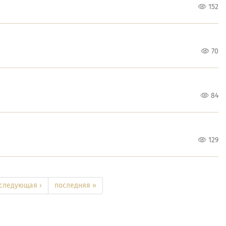
152
70
84
129
следующая ›
последняя »