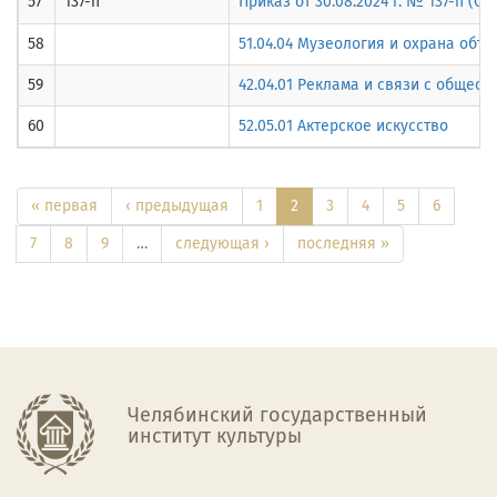
57
137-п
Приказ от 30.08.2024 г. № 137-п (
58
51.04.04 Музеология и охрана объ
59
42.04.01 Реклама и связи с общес
60
52.05.01 Актерское искусство
« первая
‹ предыдущая
1
2
3
4
5
6
7
8
9
…
следующая ›
последняя »
Челябинский государственный
институт культуры