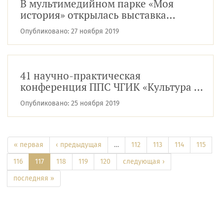
В мультимедийном парке «Моя
история» открылась выставка
«Аплодисменты»
Опубликовано:
27 ноября 2019
41 научно-практическая
конференция ППС ЧГИК «Культура –
искусство – образование»
Опубликовано:
25 ноября 2019
« первая
‹ предыдущая
…
112
113
114
115
116
117
118
119
120
следующая ›
последняя »