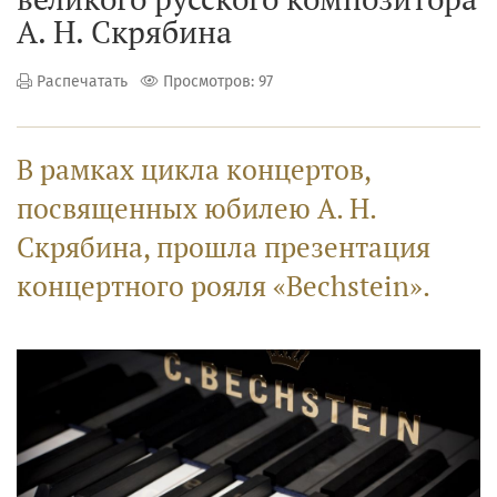
А. Н. Скрябина
Распечатать
Просмотров: 97
В рамках цикла концертов,
посвященных юбилею А. Н.
Скрябина, прошла презентация
концертного рояля «Bechstein».