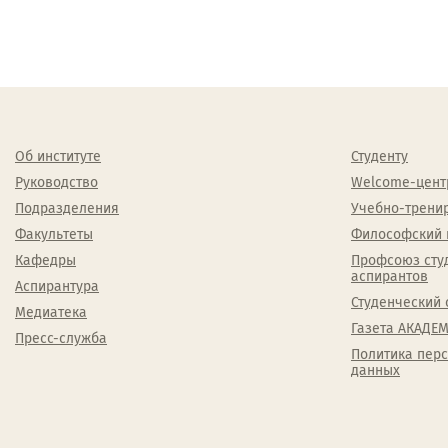
Об институте
Студенту
Руководство
Welcome-цент
Подразделения
Учебно-трени
Факультеты
Философский 
Кафедры
Профсоюз сту
аспирантов
Аспирантура
Студенческий 
Медиатека
Газета АКАДЕМ
Пресс-служба
Политика пер
данных