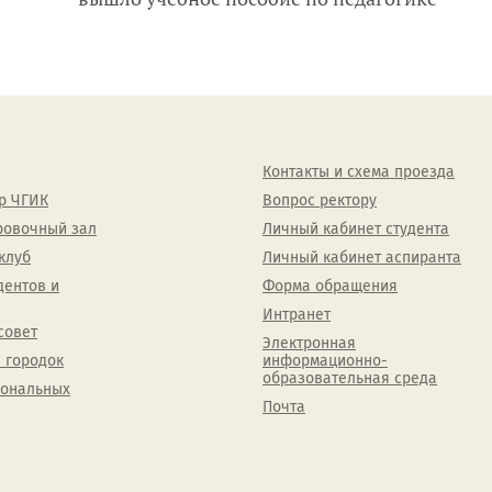
Контакты и схема проезда
р ЧГИК
Вопрос ректору
ровочный зал
Личный кабинет студента
клуб
Личный кабинет аспиранта
дентов и
Форма обращения
Интранет
совет
Электронная
 городок
информационно-
образовательная среда
сональных
Почта