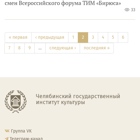
смен Всероссийского форума ТИМ «Бирюса»
33
« первая
‹ предыдущая
1
2
3
4
5
6
7
8
9
…
следующая ›
последняя »
Челябинский государственный
институт культуры
Группа VK
Телеграм-канал