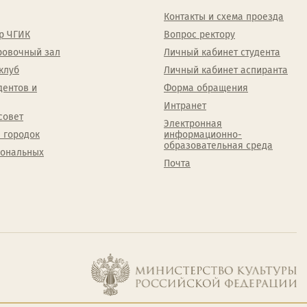
Контакты и схема проезда
р ЧГИК
Вопрос ректору
ровочный зал
Личный кабинет студента
клуб
Личный кабинет аспиранта
дентов и
Форма обращения
Интранет
совет
Электронная
 городок
информационно-
образовательная среда
сональных
Почта