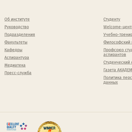
Об институте
Студенту
Руководство
Welcome-цент
Подразделения
Учебно-трени
Факультеты
Философский 
Кафедры
Профсоюз сту
аспирантов
Аспирантура
Студенческий 
Медиатека
Газета АКАДЕМ
Пресс-служба
Политика пер
данных