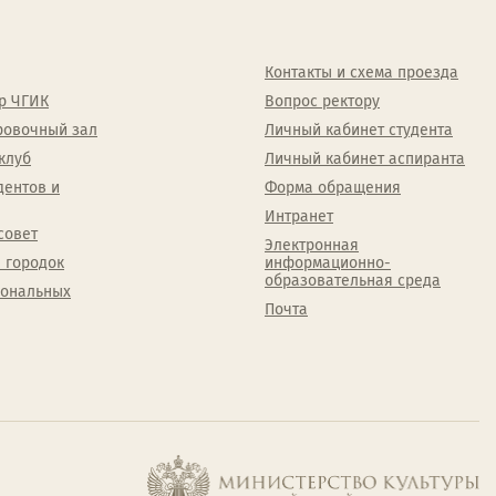
Контакты и схема проезда
р ЧГИК
Вопрос ректору
ровочный зал
Личный кабинет студента
клуб
Личный кабинет аспиранта
дентов и
Форма обращения
Интранет
совет
Электронная
 городок
информационно-
образовательная среда
сональных
Почта