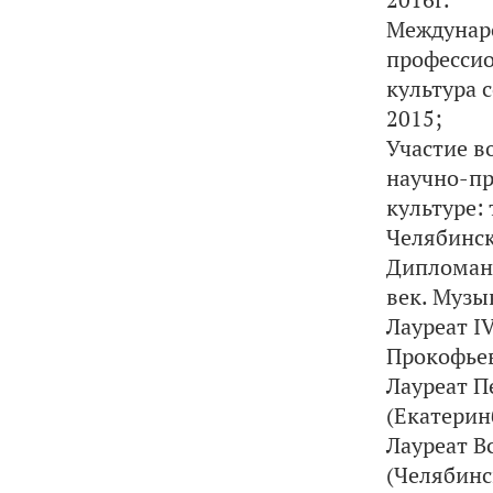
Междунаро
профессио
культура 
2015;
Участие в
научно-пр
культуре:
Челябинс
Дипломант
век. Музы
Лауреат I
Прокофьев
Лауреат П
(Екатеринб
Лауреат В
(Челябинск