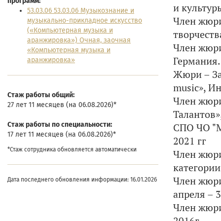
программ:
и культуры
53.03.06 53.03.06 Музыкознание и
Член жюри
музыкально-прикладное искусство
(«Компьютерная музыка и
творчеств
аранжировка») Очная, заочная
Член жюри
«Компьютерная музыка и
Германия.
аранжировка»
Жюри – За
music», И
Cтаж работы общий:
Член жюри
27 лет 11 месяцев (на 06.08.2026)*
Талантов»
Cтаж работы по специальности:
СПО ЧО "М
17 лет 11 месяцев (на 06.08.2026)*
2021 гг
*Стаж сотрудника обновляется автоматически
Член жюри
категории
Член жюри
Дата последнего обновления информации: 16.01.2026
апреля – 3
Член жюри
2016г.