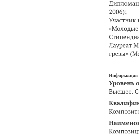
Дипломант
2006);
Участник 
«Молодые 
Стипендиа
Лауреат М
грезы» (Мо
Информация 
Уровень 
Высшее. 
Квалифи
Композито
Наименов
Композиц