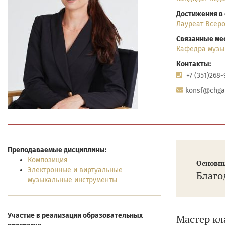
Достижения в 
Лауреат Всеро
Связанные мес
Кафедра музы
Контакты:
+7 (351)268-
konsf@chgak
Преподаваемые дисциплины:
Композиция
Основны
Электронные и виртуальные
Благо
музыкальные инструменты
Участие в реализации образовательных
Мастер кл