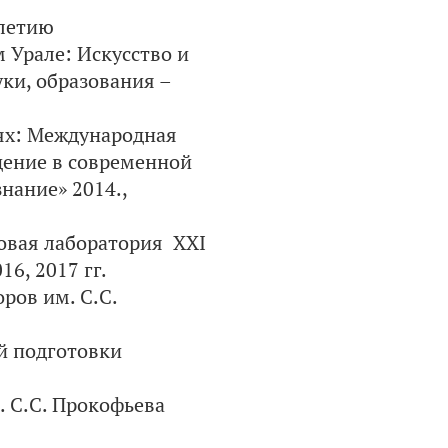
-летию
 Урале: Искусство и
уки, образования –
ях: Международная
дение в современной
нание» 2014.,
овая лаборатория ХХI
6, 2017 гг.
ров им. С.С.
й подготовки
. С.С. Прокофьева