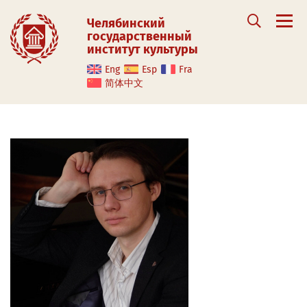
Челябинский
государственный
институт культуры
Eng
Esp
Fra
简体中文