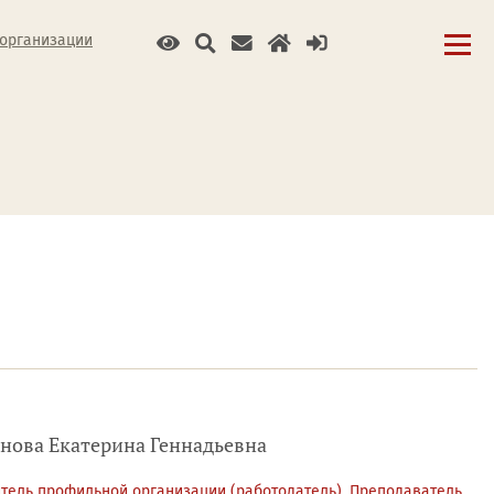
 организации
ова Екатерина Геннадьевна
тель профильной организации (работодатель), Преподаватель