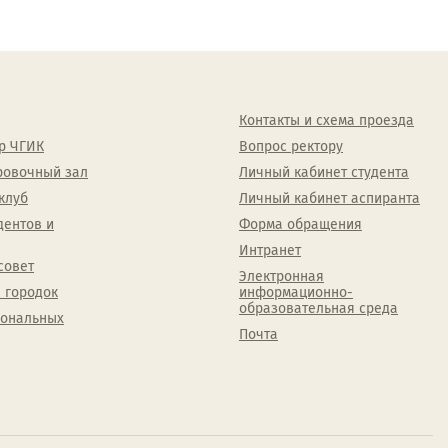
Контакты и схема проезда
р ЧГИК
Вопрос ректору
ровочный зал
Личный кабинет студента
клуб
Личный кабинет аспиранта
дентов и
Форма обращения
Интранет
совет
Электронная
 городок
информационно-
образовательная среда
сональных
Почта