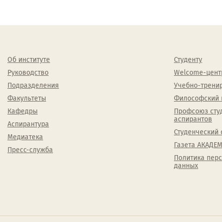
Об институте
Студенту
Руководство
Welcome-цент
Подразделения
Учебно-трени
Факультеты
Философский 
Кафедры
Профсоюз сту
аспирантов
Аспирантура
Студенческий 
Медиатека
Газета АКАДЕМ
Пресс-служба
Политика пер
данных