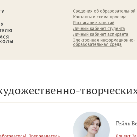
Сведения об образовательной
ТУ
Контакты и схема проезда
Расписание занятий
КУ
Личный кабинет студента
ТЕЛЮ
Личный кабинет аспиранта
МСЯ
Электронная информационно-
ШКОЛЫ
образовательная среда
художественно-творчески
Гейль В
аботодатель), Преподаватель
Доцент, З