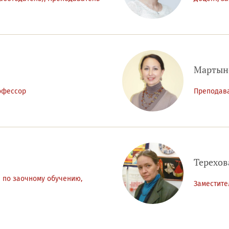
Мартыно
офессор
Преподава
Терехов
 по заочному обучению,
Заместите