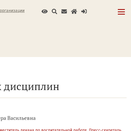
 организации
х дисциплин
ера Васильевна
аместитель декана по воспитательной работе, Пресс-секретарь