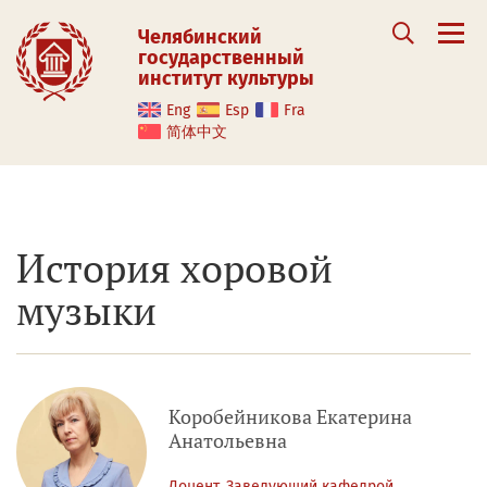
Челябинский
государственный
институт культуры
Eng
Esp
Fra
简体中文
История хоровой
музыки
Коробейникова Екатерина
Анатольевна
Доцент, Заведующий кафедрой