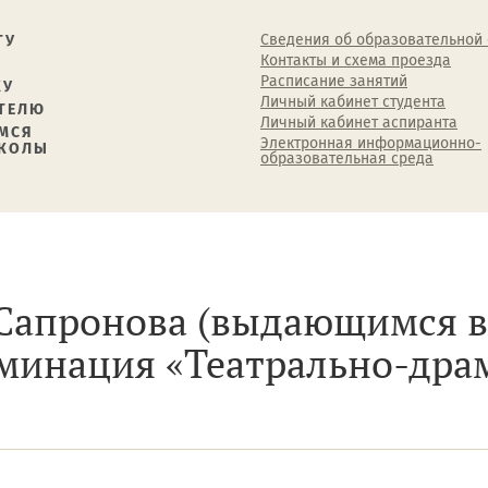
Сведения об образовательной
ТУ
Контакты и схема проезда
Расписание занятий
КУ
Личный кабинет студента
ТЕЛЮ
Личный кабинет аспиранта
МСЯ
Электронная информационно-
ШКОЛЫ
образовательная среда
. Сапронова (выдающимся
минация «Театрально-драм