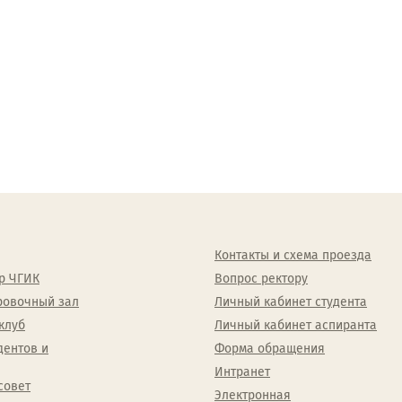
Контакты и схема проезда
р ЧГИК
Вопрос ректору
ровочный зал
Личный кабинет студента
клуб
Личный кабинет аспиранта
дентов и
Форма обращения
Интранет
совет
Электронная