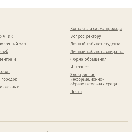
Контакты и схема проезда
р ЧГИК
Вопрос ректору
ровочный зал
Личный кабинет студента
клуб
Личный кабинет аспиранта
дентов и
Форма обращения
Интранет
совет
Электронная
 городок
информационно-
образовательная среда
сональных
Почта