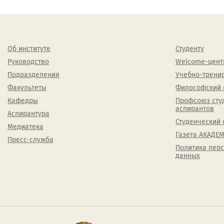
Об институте
Студенту
Руководство
Welcome-цент
Подразделения
Учебно-трени
Факультеты
Философский 
Кафедры
Профсоюз сту
аспирантов
Аспирантура
Студенческий 
Медиатека
Газета АКАДЕМ
Пресс-служба
Политика пер
данных