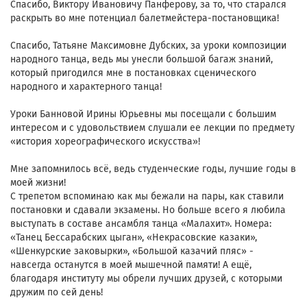
Спасибо, Виктору Ивановичу Панферову, за то, что старался
раскрыть во мне потенциал балетмейстера-постановщика!
Спасибо, Татьяне Максимовне Дубских, за уроки композиции
народного танца, ведь мы унесли большой багаж знаний,
который пригодился мне в постановках сценического
народного и характерного танца!
Уроки Банновой Ирины Юрьевны мы посещали с большим
интересом и с удовольствием слушали ее лекции по предмету
«история хореографического искусства»!
Мне запомнилось всё, ведь студенческие годы, лучшие годы в
моей жизни!
С трепетом вспоминаю как мы бежали на пары, как ставили
постановки и сдавали экзамены. Но больше всего я любила
выступать в составе ансамбля танца «Малахит». Номера:
«Танец Бессарабских цыган», «Некрасовские казаки»,
«Шенкурские заковырки», «Большой казачий пляс» -
навсегда останутся в моей мышечной памяти! А ещё,
благодаря институту мы обрели лучших друзей, с которыми
дружим по сей день!