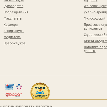
Руководство
Welcome-цент
Подразделения
Учебно-трени
Факультеты
Философский 
Кафедры
Профсоюз сту
аспирантов
Аспирантура
Студенческий 
Медиатека
Газета АКАДЕМ
Пресс-служба
Политика пер
данных
ы оптимизировать работу и