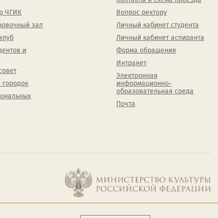
р ЧГИК
Вопрос ректору
ровочный зал
Личный кабинет студента
клуб
Личный кабинет аспиранта
дентов и
Форма обращения
Интранет
совет
Электронная
 городок
информационно-
образовательная среда
сональных
Почта