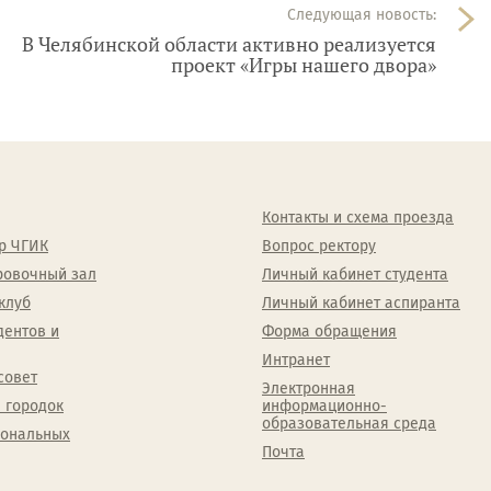
Следующая новость:
В Челябинской области активно реализуется
проект «Игры нашего двора»
Контакты и схема проезда
р ЧГИК
Вопрос ректору
ровочный зал
Личный кабинет студента
клуб
Личный кабинет аспиранта
дентов и
Форма обращения
Интранет
совет
Электронная
 городок
информационно-
образовательная среда
сональных
Почта