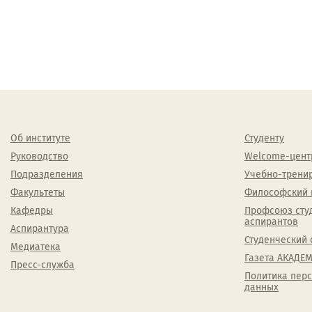
Об институте
Студенту
Руководство
Welcome-цент
Подразделения
Учебно-трени
Факультеты
Философский 
Кафедры
Профсоюз сту
аспирантов
Аспирантура
Студенческий 
Медиатека
Газета АКАДЕМ
Пресс-служба
Политика пер
данных