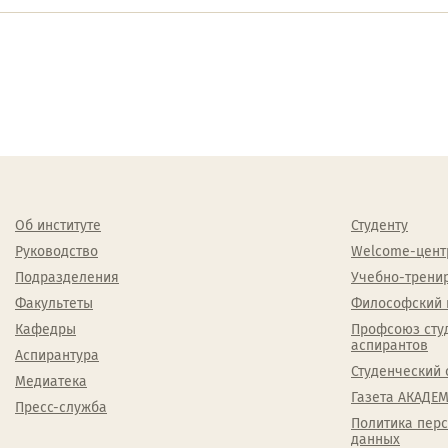
Об институте
Студенту
Руководство
Welcome-цент
Подразделения
Учебно-трени
Факультеты
Философский 
Кафедры
Профсоюз сту
аспирантов
Аспирантура
Студенческий 
Медиатека
Газета АКАДЕМ
Пресс-служба
Политика пер
данных