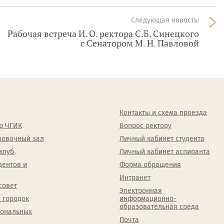
Следующая новость:
Рабочая встреча И. О. ректора С.Б. Синецкого
с Сенатором М. Н. Павловой
Контакты и схема проезда
р ЧГИК
Вопрос ректору
ровочный зал
Личный кабинет студента
клуб
Личный кабинет аспиранта
дентов и
Форма обращения
Интранет
совет
Электронная
 городок
информационно-
образовательная среда
сональных
Почта