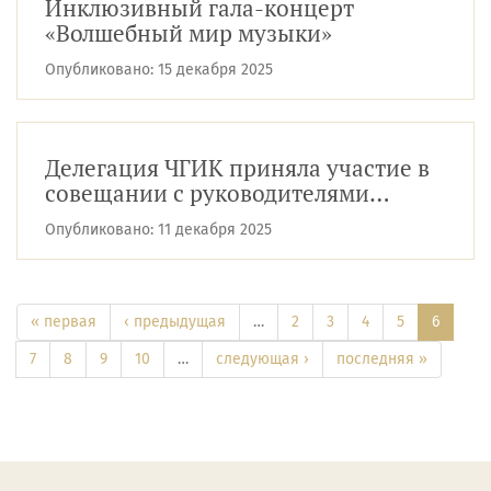
Инклюзивный гала-концерт
«Волшебный мир музыки»
Опубликовано:
15 декабря 2025
Делегация ЧГИК приняла участие в
совещании с руководителями
подведомственных научных и
Опубликовано:
11 декабря 2025
образовате...
« первая
‹ предыдущая
…
2
3
4
5
6
7
8
9
10
…
следующая ›
последняя »