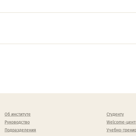
Об институте
Студенту
Руководство
Welcome-цент
Подразделения
Учебно-трени