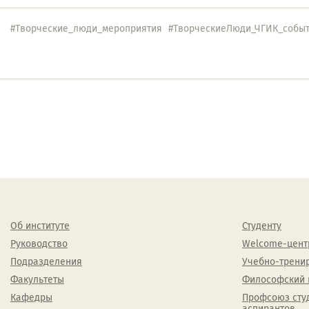
#Творческие_люди_мероприятия
#ТворческиеЛюди_ЧГИК_собы
Об институте
Студенту
Руководство
Welcome-цент
Подразделения
Учебно-трени
Факультеты
Философский 
Кафедры
Профсоюз сту
аспирантов