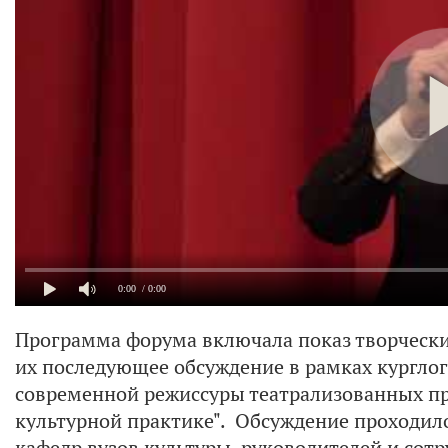
0:00
/ 0:00
Программа форума включала показ творческих
их последующее обсуждение в рамках кургло
современной режиссуры театрализованных пр
культурной практике". Обсуждение проходил
кафедр вузов культуры, руководителей и сот