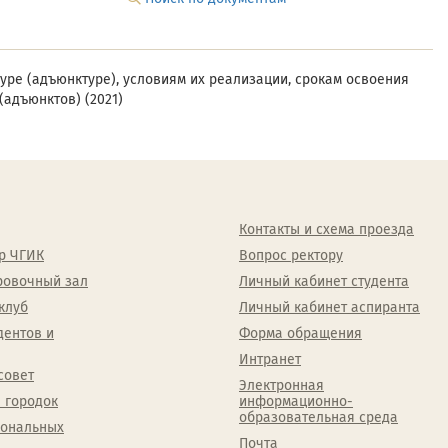
уре (адъюнктуре), условиям их реализации, срокам освоения
(адъюнктов) (2021)
Контакты и схема проезда
р ЧГИК
Вопрос ректору
ровочный зал
Личный кабинет студента
клуб
Личный кабинет аспиранта
дентов и
Форма обращения
Интранет
совет
Электронная
 городок
информационно-
образовательная среда
сональных
Почта